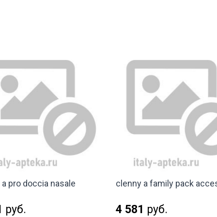
 a pro doccia nasale
clenny a family pack acce
1
руб.
4 581
руб.