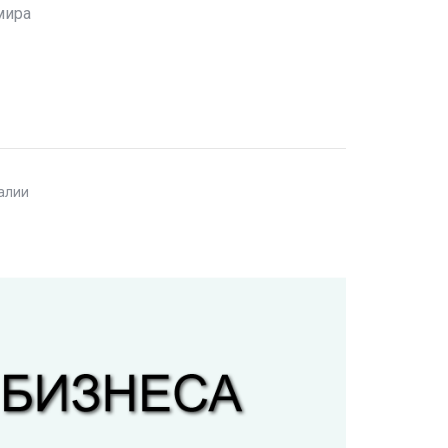
мира
талии