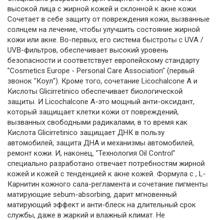
высокой лица с жирной кожей и склонной к акне кожи.
Сочетает в себе защиту от повреждения кожи, вызванные
солнцем на лечение, чтобы улучшить состояние жирной
кожи или акне. Во-первых, его система быстроты с UVA /
UVB-фильтров, обеспечивает высокий уровень
безопасности и соответствует европейскому стандарту
"Cosmetics Europe - Personal Care Association" (первый
звонок "Коул"). Кроме того, сочетание Licochalcone A и
Кислоты Glicirretinico обеспечивает биологической
защиты. И Licochalcone A-это мощный анти-оксидант,
который защищает клетки кожи от повреждений,
вызванных свободными радикалами, в то время как
Кислота Glicirretinico защищает ДНК в пользу
автомобилей, защита ДНА и механизмы автомобилей,
ремонт кожи. И, наконец, "Технология Oil Control"
специально разработано отвечает потребностям жирной
кожей и кожей с тенденцией к акне кожей. Формула с , L-
Карнитин кожного сала-регламента и сочетание пигменты
матирующие sebum-absorbing, дарит мгновенный
матирующий эффект и анти-блеск на длительный срок
службы, даже в жаркий и влажный климат. Не