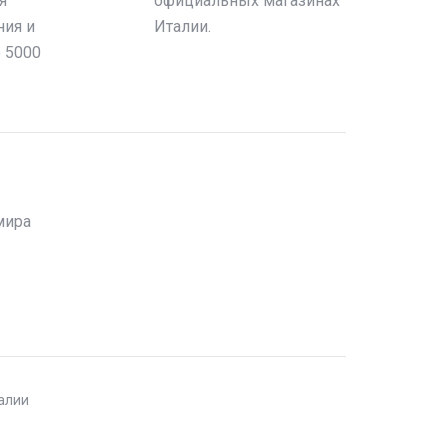
я
официальных магазинах
ния и
Италии.
е 5000
мира
талии