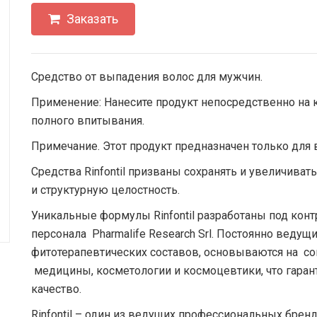
Заказать
Cредство от выпадения волос для мужчин.
Применение: Нанесите продукт непосредственно на 
полного впитывания.
Примечание. Этот продукт предназначен только для
Средства Rinfontil призваны сохранять и увеличиват
и структурную целостность.
Уникальные формулы Rinfontil разработаны под ко
персонала Pharmalife Research Srl. Постоянно веду
фитотерапевтических составов, основываются на с
медицины, косметологии и космоцевтики, что гара
качество.
Rinfontil – один из ведущих профессиональных брен